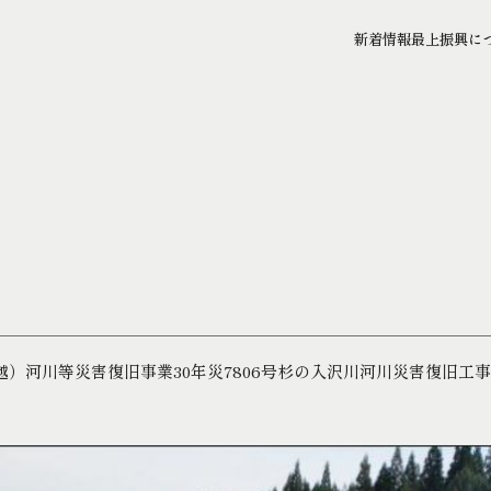
新着情報
最上振興に
越）河川等災害復旧事業30年災7806号杉の入沢川河川災害復旧工
。