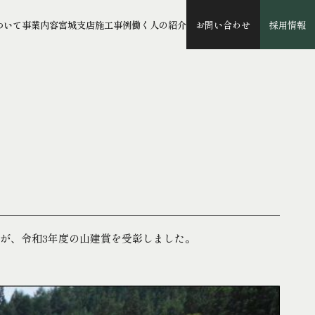
ついて
事業内容
宮城支店
施工事例
働く人の紹介
お問い合わせ
採用情報
事が、令和3年度の山建賞を受彰しました。