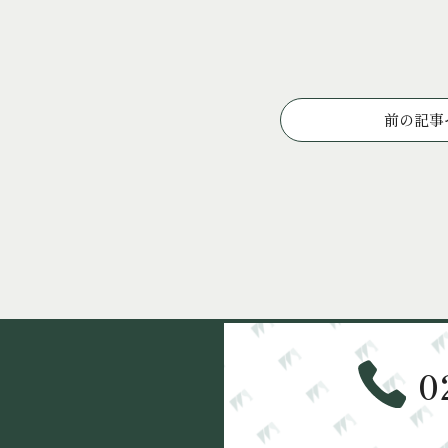
投
前の記事
稿
ナ
ビ
ゲ
ー
シ
ョ
ン
0
、