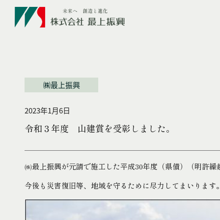
㈱最上振興
2023年1月6日
令和３年度 山建賞を受彰しました。
㈱最上振興が元請で施工した平成30年度（県債）（明許繰
今後も災害復旧等、地域を守るために尽力してまいります