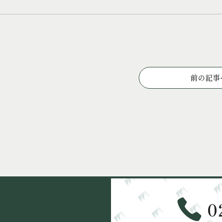
投
前の記事
稿
ナ
ビ
ゲ
ー
シ
ョ
ン
0