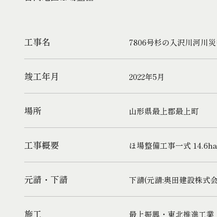
工事名
7806号杉の入沢川河川
竣工年月
2022年5月
場所
山形県最上郡最上町
工事概要
ほ場整備工事一式 14.6ha
元請・下請
下請(元請:奥田建設株式会
施工
最上振興・東北推進工業